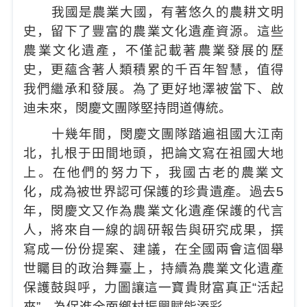
我國是農業大國，有著悠久的農耕文明
史，留下了豐富的農業文化遺產資源。這些
農業文化遺產，不僅記載著農業發展的歷
史，更蘊含著人類積累的千百年智慧，值得
我們繼承和發展。為了更好地澤被當下、啟
迪未來，閔慶文團隊堅持問道傳統。
十幾年間，閔慶文團隊踏遍祖國大江南
北，扎根于田間地頭，把論文寫在祖國大地
上。在他們的努力下，我國古老的農業文
化，成為被世界認可保護的珍貴遺產。過去5
年，閔慶文又作為農業文化遺產保護的代言
人，將來自一線的調研報告與研究成果，撰
寫成一份份提案、建議，在全國兩會這個舉
世矚目的政治舞臺上，持續為農業文化遺產
保護鼓與呼，力圖讓這一寶貴財富真正“活起
來”，為促進全面鄉村振興賦能添彩。