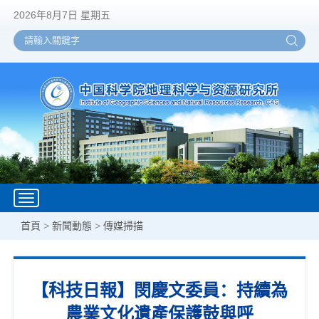
2026年8月7日 星期五
Toggle
navigation
首頁
>
新聞動態
>
傳媒掃描
【科技日報】閔慶文委員：持續為
農業文化遺產保護鼓與呼