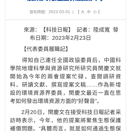
2023-03-01
發布時間：
| 【
大
中
小
】
來源：
【
科技日報
】
記者：
陸成寬
發
布日期：
2023年2月23日
【代表委員履職記】
得知自己連任全國政協委員后，中國科
學院地理科學與資源研究所研究員閔慶文就
開始為今年的兩會提案忙碌，查閱調研資
料、研讀文獻、撰寫提案文稿……作為新增
設的環境資源界委員，閔慶文最近一直在思
考如何發出環境資源方面的“好聲音”。
2月20日，閔慶文在接受科技日報記者采
訪時表示，今年，他的提案將聚焦生態保護
補償問題。“具體而言，就是如何通過生態保