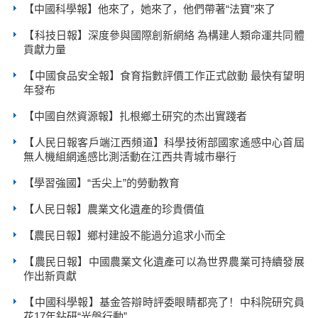
【中國科學報】他來了，她來了，他們帶著“法寶”來了
【科技日報】深度參與國際創新網絡 為構建人類命運共同體
貢獻力量
【中國食品安全報】食育指數評價工作正式啟動 最快有望明
年發布
【中國自然資源報】扎根鄉土研究的杰出實踐者
【人民日報客戶端江西頻道】科學技術部國家遙感中心首屆
無人機組網遙感比測活動在江西共青城市舉行
【學習強國】“舌尖上”的勞動教育
【人民日報】農業文化遺產的珍貴價值
【農民日報】鄉村建設不能過分追求小而全
【農民日報】中國農業文化遺產可以為世界農業可持續發展
作出新貢獻
【中國科學報】基金答辯時評委眼睛都亮了！中科院研究員
花17年鉆研“光盤行動”