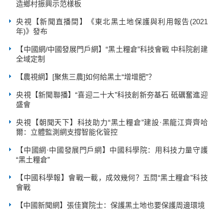
造鄉村振興示范樣板
央視【新聞直播間】《東北黑土地保護與利用報告(2021
年)》發布
【中國網/中國發展門戶網】“黑土糧倉”科技會戰 中科院創建
全域定制
【農視網】[聚焦三農]如何給黑土“增增肥”？
央視【新聞聯播】“喜迎二十大”科技創新夯基石 砥礪奮進迎
盛會
央視【朝聞天下】科技助力“黑土糧倉”建設·黑龍江齊齊哈
爾：立體監測網支撐智能化管控
【中國網·中國發展門戶網】中國科學院：用科技力量守護
“黑土糧倉”
【中國科學報】會戰一載，成效幾何？五問“黑土糧倉”科技
會戰
【中國新聞網】張佳寶院士：保護黑土地也要保護周邊環境