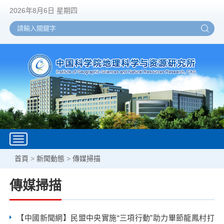
2026年8月6日 星期四
Toggle
navigation
首頁
>
新聞動態
>
傳媒掃描
傳媒掃描
【中國新聞網】民盟中央實施“三項行動”助力畢節龍鳳村打