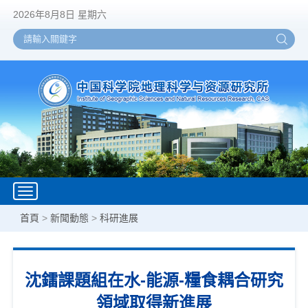
2026年8月8日 星期六
Toggle
navigation
首頁
>
新聞動態
>
科研進展
沈鐳課題組在水-能源-糧食耦合研究
領域取得新進展