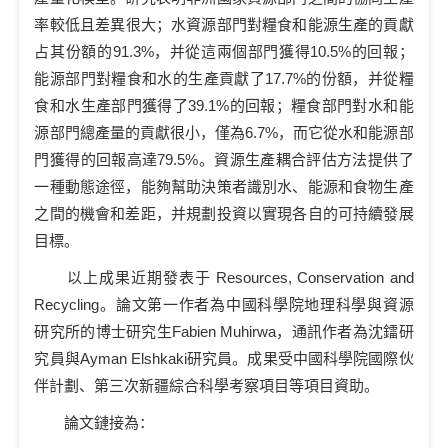
率
較
低且差異很大；水
資源
部門對糧食和能源生產的貢獻
占其份額的
91.3%，并從這兩個部門獲得10.5%的回報；
能源部門對糧食和水的生產貢獻了17.7%的份額，并從
糧
食和水生產
部門獲得了
39.1%的回報；糧食部門對水和能
源部門總產量的貢獻很小，僅為6.7%，而它從
水和能源
部
門獲得的回報
高達
79.5%。資源生產耦合評估方法提供了
一種動態途徑，能夠幫助決策者識別水、能源和食物生產
之間的機會和差距，并規劃投資以實現各自的可持續發展
目標。
以上成果近期發表于
Resources,
C
onservation and
R
ecycling。論文第一作者為中國科學院地理科學與資源
研究所的博士研究生Fabien Muhirwa，通訊作者為沈鐳研
究員與Ayman Elshkaki研究員。成果受中國科學院國際伙
伴計劃、第三次新疆綜合科學考察項目等項目資助。
論文鏈接為：