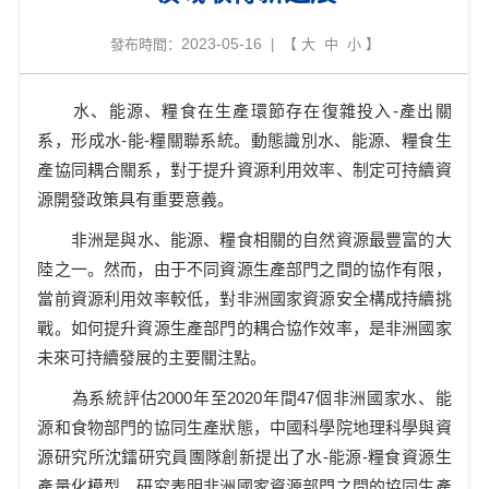
2023-05-16
發布時間：
| 【
大
中
小
】
水、能源、糧食在生產環節存在復雜投入
-產出關
系，形成水-能-糧關聯系統。動態識別水、能源、糧食生
產協同耦合關系，對于提升資源利用效率、制定可持續資
源開發政策具有重要意義。
非洲是與水、能源、糧食相關的自然資源最豐富的大
陸之一。然而，由于不同資源
生產
部門之間的協作有限，
當前資源利用效率較低，對非洲國家資源安全構成持續挑
戰。如何提升資源
生產
部門
的
耦合協作效率，是非洲國家
未來可持續發展的主要關注點。
為系統評估
2000年至2020年間47個非洲國家水、能
源和食物部門的協同生產狀態，中國科學院地理科學與資
源研究所沈鐳研究員團隊創新提出了水-能源-糧食資源生
產量化模型。研究表明非洲國家資源部門之間的協同生產