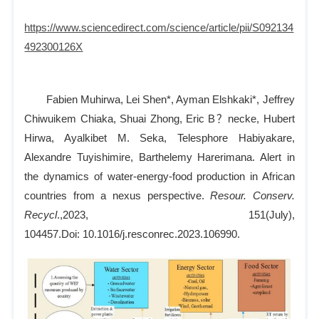
https://www.sciencedirect.com/science/article/pii/S092134
492300126X
Fabien Muhirwa, Lei Shen*, Ayman Elshkaki*, Jeffrey
Chiwuikem Chiaka, Shuai Zhong, Eric B？necke, Hubert
Hirwa, Ayalkibet M. Seka, Telesphore Habiyakare,
Alexandre Tuyishimire, Barthelemy Harerimana. Alert in
the dynamics of water-energy-food production in African
countries from a nexus perspective.
Resour. Conserv.
Recycl
.,2023,
151(July),
104457.Doi:
10.1016/j.resconrec.2023.106990.